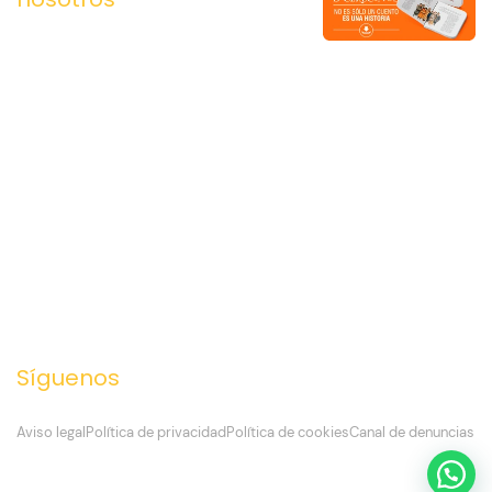
C. Jiménez de
Somos la
Quesada, 2.
Asociación para la
49012. Zamora
Promoción de la
980 670 516
Harina Zamorana,
685 500 089
titular de la Marca
moc.anaromazlanoicidartanirah@ofni
de Garantía Harina
Tradicional
Zamorana. Un
Reglamento de Uso
y controles
supervisados por
ITACyL sostienen
esa garantía.
Síguenos
Aviso legal
Política de privacidad
Política de cookies
Canal de denuncias