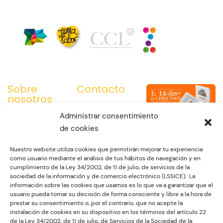
Sobre
Contacto
nosotros
C. Jiménez de
Somos la
Quesada, 2.
Administrar consentimiento
Asociación para la
49012. Zamora
de cookies
Promoción de la
980 670 516
Harina Zamorana,
Nuestro website utiliza cookies que permitirán mejorar tu experiencia
685 500 089
como usuario mediante el análisis de tus hábitos de navegación y en
titular de la Marca
cumplimiento de la Ley 34/2002, de 11 de julio, de servicios de la
moc.anaromazlanoicidartanirah@ofni
de Garantía Harina
sociedad de la información y de comercio electrónico (LSSICE). La
Tradicional
información sobre las cookies que usamos es lo que va a garantizar que el
usuario pueda tomar su decisión de forma consciente y libre a la hora de
Zamorana. Un
prestar su consentimiento o, por el contrario, que no acepte la
Reglamento de Uso
instalación de cookies en su dispositivo en los términos del artículo 22
y controles
de la Ley 34/2002, de 11 de julio, de Servicios de la Sociedad de la