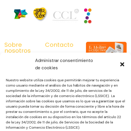
Sobre
Contacto
nosotros
C. Jiménez de
Somos la
Quesada, 2.
Administrar consentimiento
Asociación para la
49012. Zamora
de cookies
Promoción de la
980 670 516
Harina Zamorana,
Nuestro website utiliza cookies que permitirán mejorar tu experiencia
685 500 089
como usuario mediante el análisis de tus hábitos de navegación y en
titular de la Marca
cumplimiento de la Ley 34/2002, de 11 de julio, de servicios de la
moc.anaromazlanoicidartanirah@ofni
de Garantía Harina
sociedad de la información y de comercio electrónico (LSSICE). La
Tradicional
información sobre las cookies que usamos es lo que va a garantizar que el
usuario pueda tomar su decisión de forma consciente y libre a la hora de
Zamorana. Un
prestar su consentimiento o, por el contrario, que no acepte la
Reglamento de Uso
instalación de cookies en su dispositivo en los términos del artículo 22
y controles
de la Ley 34/2002, de 11 de julio, de Servicios de la Sociedad de la
Información y Comercio Electrónico (LSSICE).
supervisados por